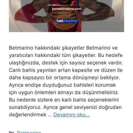
Betmarino hakkındaki şikayetler Betmarino ve
yaratıcıları hakkındaki tüm şikayetler. Bu hedefe
ulaştığınızda, destek için sayısız seçenek vardır.
Canlı bahis yayınları artan kapasite ve düzen ile
daha kapsayıcı bir ortama dönüşmeyi bekliyor.
Ayrıca endişe duyduğunuz bahisleri korumak
için uygun önlemleri almayı da düşünmelisiniz.
Bu nedenle sizlere en karlı bahis seçeneklerini
sunabiliyoruz. Ayrıca genel seviyenizi doğrudan
değerlendirmek …
Devamını oku…
Kategoriler