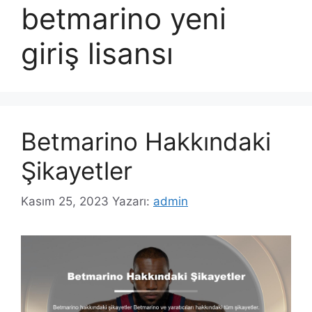
betmarino yeni
giriş lisansı
Betmarino Hakkındaki
Şikayetler
Kasım 25, 2023
Yazarı:
admin