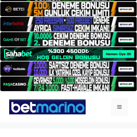
İçeriğe
atla
Menü