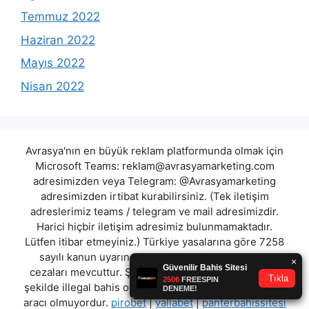
Temmuz 2022
Haziran 2022
Mayıs 2022
Nisan 2022
Avrasya'nın en büyük reklam platformunda olmak için
Microsoft Teams:
reklam@avrasyamarketing.com
adresimizden veya Telegram: @Avrasyamarketing
adresimizden irtibat kurabilirsiniz. (Tek iletişim
adreslerimiz teams / telegram ve mail adresimizdir.
Harici hiçbir iletişim adresimiz bulunmamaktadır.
Lütfen itibar etmeyiniz.) Türkiye yasalarına göre 7258
sayılı kanun uyarınca yasa dışı bahis oynamanın
cezaları mevcuttur. Şu an bulunduğunuz site hiç bir
şekilde illegal bahis oyunları oynatmıyor ve oynamaya
aracı olmuyordur.
pirobet
|
yallabet
|
panterbahissitesi