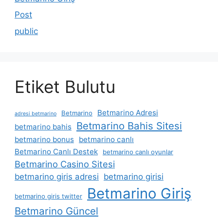
Post
public
Etiket Bulutu
Betmarino Adresi
Betmarino
adresi betmarino
Betmarino Bahis Sitesi
betmarino bahis
betmarino bonus
betmarino canlı
Betmarino Canlı Destek
betmarino canlı oyunlar
Betmarino Casino Sitesi
betmarino giris adresi
betmarino girisi
Betmarino Giriş
betmarino giris twitter
Betmarino Güncel