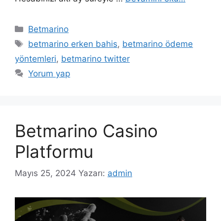
Kategoriler
Betmarino
Etiketler
betmarino erken bahis
,
betmarino ödeme
yöntemleri
,
betmarino twitter
Yorum yap
Betmarino Casino
Platformu
Mayıs 25, 2024
Yazarı:
admin