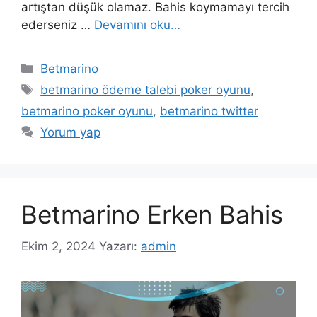
artıştan düşük olamaz. Bahis koymamayı tercih
ederseniz …
Devamını oku…
Kategoriler
Betmarino
Etiketler
betmarino ödeme talebi poker oyunu
,
betmarino poker oyunu
,
betmarino twitter
Yorum yap
Betmarino Erken Bahis
Ekim 2, 2024
Yazarı:
admin