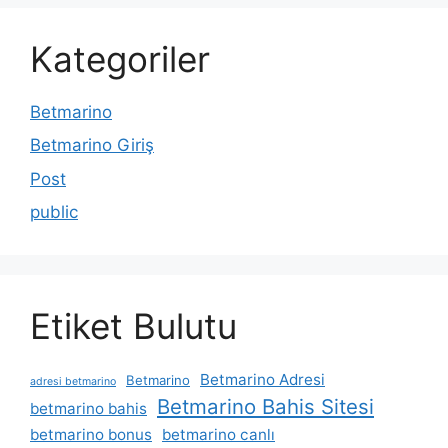
Kategoriler
Betmarino
Betmarino Giriş
Post
public
Etiket Bulutu
Betmarino Adresi
Betmarino
adresi betmarino
Betmarino Bahis Sitesi
betmarino bahis
betmarino bonus
betmarino canlı