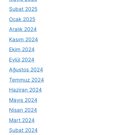
Şubat 2025
Ocak 2025
Aralık 2024
Kasım 2024
Ekim 2024
Eylül 2024
Ağustos 2024
Temmuz 2024
Haziran 2024
Mayıs 2024
Nisan 2024
Mart 2024
Şubat 2024