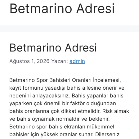
Betmarino Adresi
Betmarino Adresi
Ağustos 1, 2026
Yazarı:
admin
Betmarino Spor Bahisleri Oranları İncelemesi,
kayıt formunu yasadışı bahis ailesine önerir ve
nedenini anlayacaksınız. Bahis yapanlar bahis
yaparken çok önemli bir faktör olduğundan
bahis oranlarına çok dikkat etmelidir. Risk almak
ve bahis oynamak normaldir ve beklenir.
Betmarino spor bahis ekranları mükemmel
bahisler için yüksek oranlar sunar. Dilerseniz