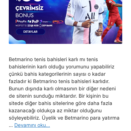
Betmarino tenis bahisleri karlı mı tenis
bahislerinin karlı olduğu yorumunu yapabiliriz
çünkü bahis kategorilerinin sayısı o kadar
fazladır ki Betmarino tenis bahisleri karlıdır.
Bunun dışında karlı olmasının bir diğer nedeni
de sitenin sunduğu miktardır. Bir kişinin bu
sitede diğer bahis sitelerine göre daha fazla
kazanacağı oldukça az miktar olduğunu
söyleyebiliriz. Üyelik ve Betmarino para yatırma
…
Devamını oku…