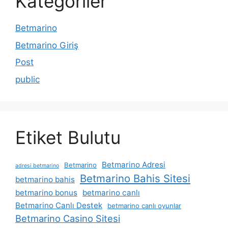
Kategoriler
Betmarino
Betmarino Giriş
Post
public
Etiket Bulutu
Betmarino Adresi
Betmarino
adresi betmarino
Betmarino Bahis Sitesi
betmarino bahis
betmarino bonus
betmarino canlı
Betmarino Canlı Destek
betmarino canlı oyunlar
Betmarino Casino Sitesi