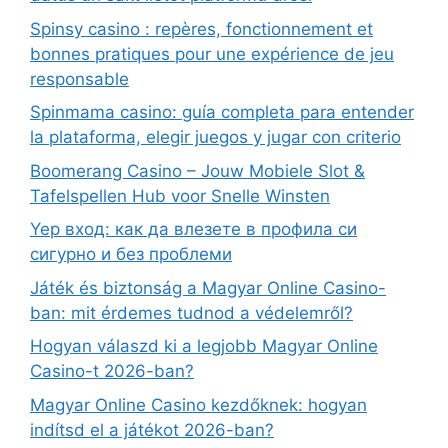
Spinsy casino : repères, fonctionnement et
bonnes pratiques pour une expérience de jeu
responsable
Spinmama casino: guía completa para entender
la plataforma, elegir juegos y jugar con criterio
Boomerang Casino – Jouw Mobiele Slot &
Tafelspellen Hub voor Snelle Winsten
Yep вход: как да влезете в профила си
сигурно и без проблеми
Játék és biztonság a Magyar Online Casino-
ban: mit érdemes tudnod a védelemről?
Hogyan válaszd ki a legjobb Magyar Online
Casino-t 2026-ban?
Magyar Online Casino kezdőknek: hogyan
indítsd el a játékot 2026-ban?