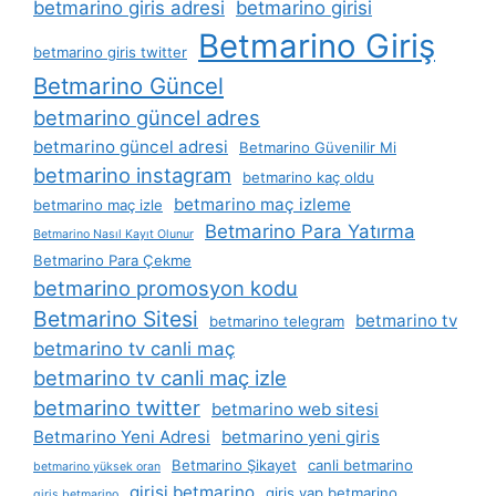
betmarino giris adresi
betmarino girisi
Betmarino Giriş
betmarino giris twitter
Betmarino Güncel
betmarino güncel adres
betmarino güncel adresi
Betmarino Güvenilir Mi
betmarino instagram
betmarino kaç oldu
betmarino maç izleme
betmarino maç izle
Betmarino Para Yatırma
Betmarino Nasıl Kayıt Olunur
Betmarino Para Çekme
betmarino promosyon kodu
Betmarino Sitesi
betmarino tv
betmarino telegram
betmarino tv canli maç
betmarino tv canli maç izle
betmarino twitter
betmarino web sitesi
Betmarino Yeni Adresi
betmarino yeni giris
Betmarino Şikayet
canli betmarino
betmarino yüksek oran
girisi betmarino
giris yap betmarino
giris betmarino