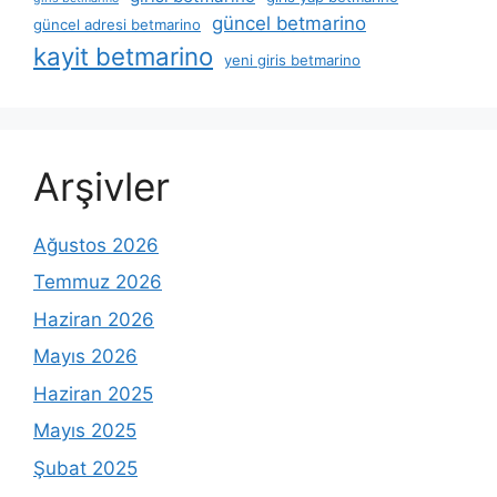
güncel betmarino
güncel adresi betmarino
kayit betmarino
yeni giris betmarino
Arşivler
Ağustos 2026
Temmuz 2026
Haziran 2026
Mayıs 2026
Haziran 2025
Mayıs 2025
Şubat 2025