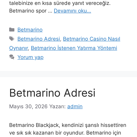
talebinize en kısa sürede yanıt vereceğiz.
Betmarino spor …
Devamını oku…
Kategoriler
Betmarino
Etiketler
Betmarino Adresi
,
Betmarino Casino Nasıl
Oynanır
,
Betmarino İstenen Yatırma Yöntemi
Yorum yap
Betmarino Adresi
Mayıs 30, 2026
Yazarı:
admin
Betmarino Blackjack, kendinizi şanslı hissettiren
ve sık sık kazanan bir oyundur. Betmarino için