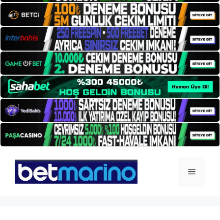
İçeriğe
atla
Menü