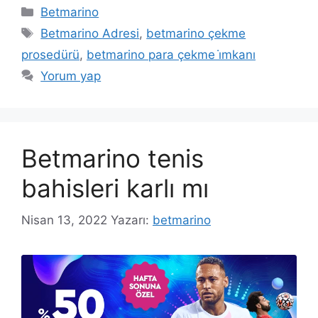
Kategoriler
Betmarino
Etiketler
Betmarino Adresi
,
betmarino çekme
prosedürü
,
betmarino para çekme i̇mkanı
Yorum yap
Betmarino tenis
bahisleri karlı mı
Nisan 13, 2022
Yazarı:
betmarino