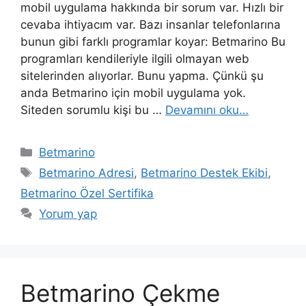
mobil uygulama hakkında bir sorum var. Hızlı bir
cevaba ihtiyacım var. Bazı insanlar telefonlarına
bunun gibi farklı programlar koyar: Betmarino Bu
programları kendileriyle ilgili olmayan web
sitelerinden alıyorlar. Bunu yapma. Çünkü şu
anda Betmarino için mobil uygulama yok.
Siteden sorumlu kişi bu …
Devamını oku…
Kategoriler
Betmarino
Etiketler
Betmarino Adresi
,
Betmarino Destek Ekibi
,
Betmarino Özel Sertifika
Yorum yap
Betmarino Çekme