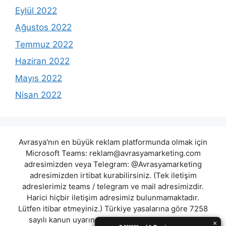
Eylül 2022
Ağustos 2022
Temmuz 2022
Haziran 2022
Mayıs 2022
Nisan 2022
Avrasya'nın en büyük reklam platformunda olmak için
Microsoft Teams:
reklam@avrasyamarketing.com
adresimizden veya Telegram: @Avrasyamarketing
adresimizden irtibat kurabilirsiniz. (Tek iletişim
adreslerimiz teams / telegram ve mail adresimizdir.
Harici hiçbir iletişim adresimiz bulunmamaktadır.
Lütfen itibar etmeyiniz.) Türkiye yasalarına göre 7258
sayılı kanun uyarınca yasa dışı bahis oynamanın