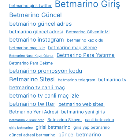
Betmarino Giriş
betmarino giris twitter
Betmarino Güncel
betmarino güncel adres
betmarino güncel adresi
Betmarino Güvenilir Mi
betmarino instagram
betmarino kaç oldu
betmarino maç izleme
betmarino maç izle
Betmarino Para Yatırma
Betmarino Nasıl Kayıt Olunur
Betmarino Para Çekme
betmarino promosyon kodu
Betmarino Sitesi
betmarino tv
betmarino telegram
betmarino tv canli maç
betmarino tv canli maç izle
betmarino twitter
betmarino web sitesi
Betmarino Yeni Adresi
betmarino yeni giris
Betmarino Şikayet
canli betmarino
betmarino yüksek oran
girisi betmarino
giris yap betmarino
giris betmarino
güncel betmarino
güncel adresi betmarino