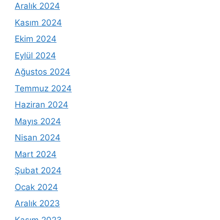
Aralık 2024
Kasım 2024
Ekim 2024
Eylül 2024
Ağustos 2024
Temmuz 2024
Haziran 2024
Mayıs 2024
Nisan 2024
Mart 2024
Şubat 2024
Ocak 2024
Aralık 2023
Kasım 2023