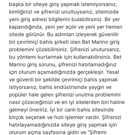
başka bir siteye giriş yapmak istemiyorsanız,
kimliğinizi ve şifrenizi unuttuysanız, sitemizde
yeni giriş adresi bilgilerini bulabilirsiniz. Bir yer
kapandığında, yeni yer açılır ve yeni yer hemen
sitede görünür. Bu adımları izleyerek güvenilir
bir çevrimiçi bahis şirketi olan Bet Marino giriş
problemini çözebilirsiniz. Şifrenizi unutursanız,
bu yöntemi kurtarmak için kullanabilirsiniz. Bet
Marino giriş sorunu, şifrenizi hatırlamadığınız
için oturum açamadığınızda gerçekleşir. Yasal
ve güvenli bir şekilde çevrimiçi bahis yapmak
istiyorsanız, bahis endüstrisinde yaygın ve
popüler hale gelen şifrenizi unutma problemini
nasıl çözeceğimizi ve en iyi sitelerden biri haline
gelmeyi öneririz. İyi bir canlı bahis sitesinde
birçok seçenek ve hızlı işlemler vardır. Şifrenizi
hatırlayamadığınızda siteye giriş yapmak için
oturum açma sayfasına gidin ve “Şifremi