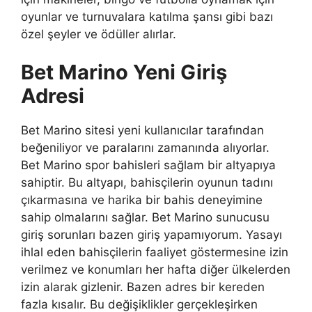
oyunlar ve turnuvalara katılma şansı gibi bazı
özel şeyler ve ödüller alırlar.
Bet Marino Yeni Giriş
Adresi
Bet Marino sitesi yeni kullanıcılar tarafından
beğeniliyor ve paralarını zamanında alıyorlar.
Bet Marino spor bahisleri sağlam bir altyapıya
sahiptir. Bu altyapı, bahisçilerin oyunun tadını
çıkarmasına ve harika bir bahis deneyimine
sahip olmalarını sağlar. Bet Marino sunucusu
giriş sorunları bazen giriş yapamıyorum. Yasayı
ihlal eden bahisçilerin faaliyet göstermesine izin
verilmez ve konumları her hafta diğer ülkelerden
izin alarak gizlenir. Bazen adres bir kereden
fazla kısalır. Bu değişiklikler gerçekleşirken