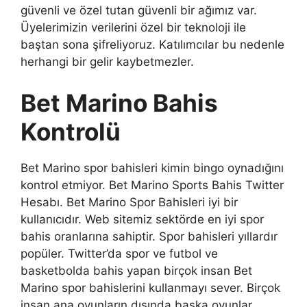
güvenli ve özel tutan güvenli bir ağımız var.
Üyelerimizin verilerini özel bir teknoloji ile
baştan sona şifreliyoruz. Katılımcılar bu nedenle
herhangi bir gelir kaybetmezler.
Bet Marino Bahis
Kontrolü
Bet Marino spor bahisleri kimin bingo oynadığını
kontrol etmiyor. Bet Marino Sports Bahis Twitter
Hesabı. Bet Marino Spor Bahisleri iyi bir
kullanıcıdır. Web sitemiz sektörde en iyi spor
bahis oranlarına sahiptir. Spor bahisleri yıllardır
popüler. Twitter’da spor ve futbol ve
basketbolda bahis yapan birçok insan Bet
Marino spor bahislerini kullanmayı sever. Birçok
insan ana oyunların dışında başka oyunlar