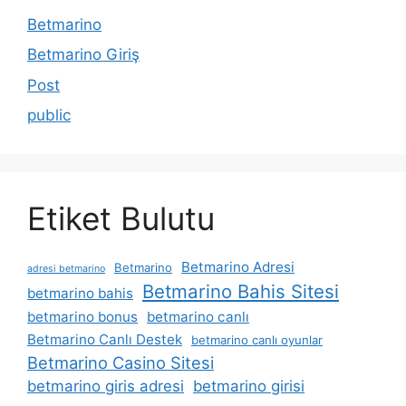
Betmarino
Betmarino Giriş
Post
public
Etiket Bulutu
Betmarino Adresi
Betmarino
adresi betmarino
Betmarino Bahis Sitesi
betmarino bahis
betmarino bonus
betmarino canlı
Betmarino Canlı Destek
betmarino canlı oyunlar
Betmarino Casino Sitesi
betmarino giris adresi
betmarino girisi