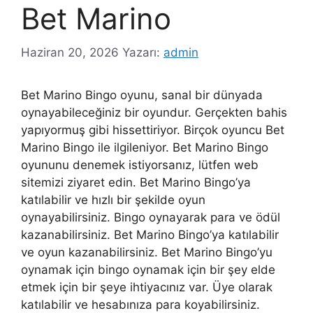
Bet Marino
Haziran 20, 2026
Yazarı:
admin
Bet Marino Bingo oyunu, sanal bir dünyada
oynayabileceğiniz bir oyundur. Gerçekten bahis
yapıyormuş gibi hissettiriyor. Birçok oyuncu Bet
Marino Bingo ile ilgileniyor. Bet Marino Bingo
oyununu denemek istiyorsanız, lütfen web
sitemizi ziyaret edin. Bet Marino Bingo’ya
katılabilir ve hızlı bir şekilde oyun
oynayabilirsiniz. Bingo oynayarak para ve ödül
kazanabilirsiniz. Bet Marino Bingo’ya katılabilir
ve oyun kazanabilirsiniz. Bet Marino Bingo’yu
oynamak için bingo oynamak için bir şey elde
etmek için bir şeye ihtiyacınız var. Üye olarak
katılabilir ve hesabınıza para koyabilirsiniz.