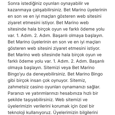
Sonra istediğiniz oyunları oynayabilir ve
kazanmaya çalışabilirsiniz. Bet Marino üyelerinin
en son ve en iyi maçları gösteren web sitesini
ziyaret etmesini istiyor. Bet Marino web
sitesinde hala birçok oyun ve farklı ödeme yolu
var. 1. Adım. 2. Adım. Başarılı olmaya başlayın.
Bet Marino üyelerinin en son ve en iyi maçları
gösteren web sitesini ziyaret etmesini istiyor.
Bet Marino web sitesinde hala birçok oyun ve
farklı ödeme yolu var. 1. Adım. 2. Adım. Başarılı
olmaya başlayın. Sitemizi veya Bet Marino
Bingo’yu da deneyebilirsiniz. Bet Marino Bingo
gibi birçok insan çok oynuyor. Sitemiz,
zahmetsiz casino oyunları oynamanızı sağlar.
Paranızı ve yatırımlarınızı hesabınıza hızlı bir
şekilde taşıyabilirsiniz. Web sitemizi ve
üyelerimizin verilerini korumak için özel bir
teknoloji kullanıyoruz. Üyelerimizin bilgilerini