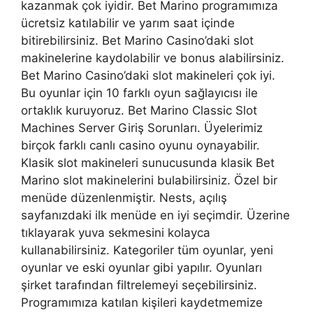
kazanmak çok iyidir. Bet Marino programımıza
ücretsiz katılabilir ve yarım saat içinde
bitirebilirsiniz. Bet Marino Casino’daki slot
makinelerine kaydolabilir ve bonus alabilirsiniz.
Bet Marino Casino’daki slot makineleri çok iyi.
Bu oyunlar için 10 farklı oyun sağlayıcısı ile
ortaklık kuruyoruz. Bet Marino Classic Slot
Machines Server Giriş Sorunları. Üyelerimiz
birçok farklı canlı casino oyunu oynayabilir.
Klasik slot makineleri sunucusunda klasik Bet
Marino slot makinelerini bulabilirsiniz. Özel bir
menüde düzenlenmiştir. Nests, açılış
sayfanızdaki ilk menüde en iyi seçimdir. Üzerine
tıklayarak yuva sekmesini kolayca
kullanabilirsiniz. Kategoriler tüm oyunlar, yeni
oyunlar ve eski oyunlar gibi yapılır. Oyunları
şirket tarafından filtrelemeyi seçebilirsiniz.
Programımıza katılan kişileri kaydetmemize