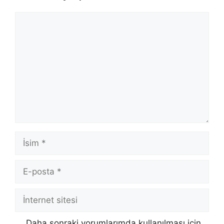
Yorum
İsim
E-
posta
İnternet
sitesi
Daha sonraki yorumlarımda kullanılması için