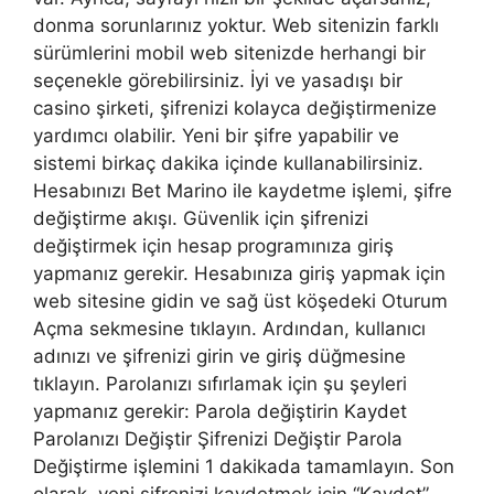
donma sorunlarınız yoktur. Web sitenizin farklı
sürümlerini mobil web sitenizde herhangi bir
seçenekle görebilirsiniz. İyi ve yasadışı bir
casino şirketi, şifrenizi kolayca değiştirmenize
yardımcı olabilir. Yeni bir şifre yapabilir ve
sistemi birkaç dakika içinde kullanabilirsiniz.
Hesabınızı Bet Marino ile kaydetme işlemi, şifre
değiştirme akışı. Güvenlik için şifrenizi
değiştirmek için hesap programınıza giriş
yapmanız gerekir. Hesabınıza giriş yapmak için
web sitesine gidin ve sağ üst köşedeki Oturum
Açma sekmesine tıklayın. Ardından, kullanıcı
adınızı ve şifrenizi girin ve giriş düğmesine
tıklayın. Parolanızı sıfırlamak için şu şeyleri
yapmanız gerekir: Parola değiştirin Kaydet
Parolanızı Değiştir Şifrenizi Değiştir Parola
Değiştirme işlemini 1 dakikada tamamlayın. Son
olarak, yeni şifrenizi kaydetmek için “Kaydet”