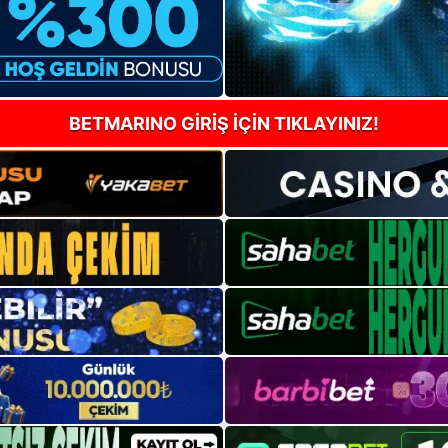
BETMARINO GİRİŞ İÇİN TIKLAYINIZ!