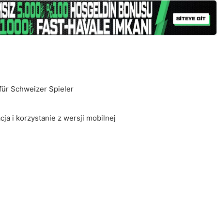
ür Schweizer Spieler
ja i korzystanie z wersji mobilnej