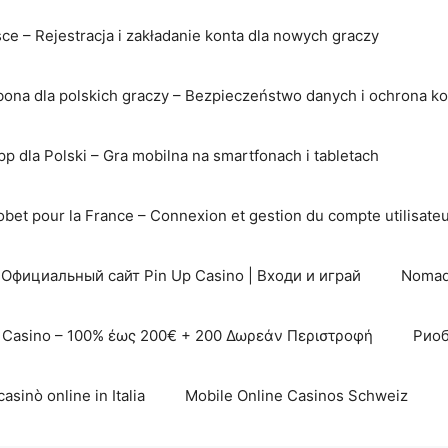
ce – Rejestracja i zakładanie konta dla nowych graczy
bona dla polskich graczy – Bezpieczeństwo danych i ochrona ko
p dla Polski – Gra mobilna na smartfonach i tabletach
obet pour la France – Connexion et gestion du compte utilisate
 Официальный сайт Pin Up Casino | Входи и играй
Nomad
 Casino – 100% έως 200€ + 200 Δωρεάν Περιστροφή
Риоб
asinò online in Italia
Mobile Online Casinos Schweiz