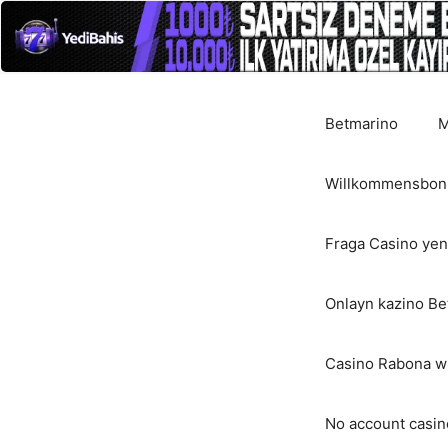
İçeriğe
atla
Betmarino
M
Willkommensbonu
Fraga Casino yen
Onlayn kazino Be
Casino Rabona w 
No account casin