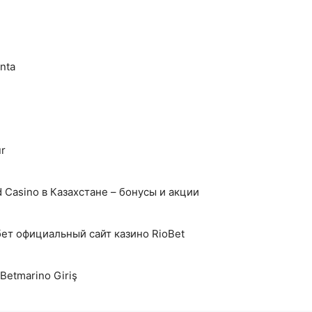
nta
ur
 Casino в Казахстане – бонусы и акции
ет официальный сайт казино RioBet
Betmarino Giriş