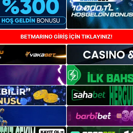
BETMARINO GİRİŞ İÇİN TIKLAYINIZ!