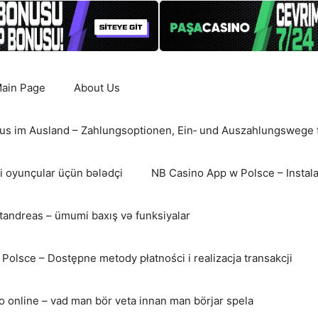
ain Page
About Us
s im Ausland – Zahlungsoptionen, Ein‑ und Auszahlungswege f
i oyunçular üçün bələdçi
NB Casino App w Polsce – Instalac
tandreas – ümumi baxış və funksiyalar
Polsce – Dostępne metody płatności i realizacja transakcji
o online – vad man bör veta innan man börjar spela