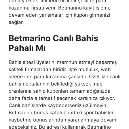
daha yüksek limitlerle hızlı bir şekilde para
kazanma fırsatı verir. Betmarino kayıt işlemi,
devam eden yarışmalar için kupon girmenizi
sağlar.
Betmarino Canlı Bahis
Pahalı Mı
Bahis sitesi üyelerini memnun etmeyi başarmış
kaliteli firmalardan biridir. İşte mutluluk, web
sitenizden para kazanma şansıdır. Özellikle canlı
bahis noktalarının belirlediği yüksek maç
oranlarına sahip kuponları tamamladığınızda
daha fazla alternatif seçenek karşınıza çıkıyor.
Canlı bahislerde kaybederseniz üzülmeyin,
Betmarino bonus kataloğundaki spor bahisleri
kaybetme bonuslarından yararlanmaya devam
edeceksiniz. Bu adresi kullanarak Betmarino