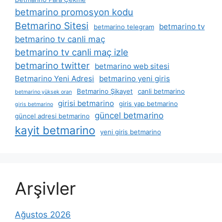
betmarino promosyon kodu
Betmarino Sitesi
betmarino tv
betmarino telegram
betmarino tv canli maç
betmarino tv canli maç izle
betmarino twitter
betmarino web sitesi
Betmarino Yeni Adresi
betmarino yeni giris
Betmarino Şikayet
canli betmarino
betmarino yüksek oran
girisi betmarino
giris yap betmarino
giris betmarino
güncel betmarino
güncel adresi betmarino
kayit betmarino
yeni giris betmarino
Arşivler
Ağustos 2026