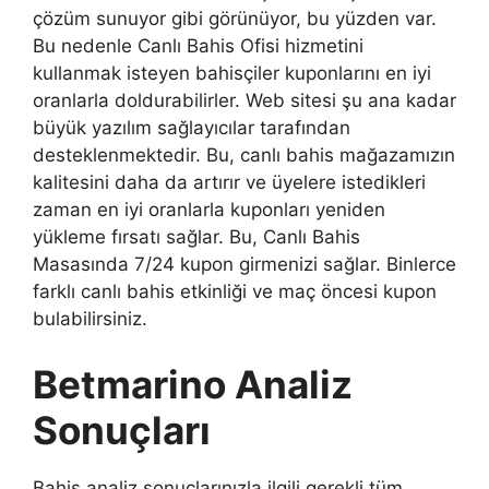
çözüm sunuyor gibi görünüyor, bu yüzden var.
Bu nedenle Canlı Bahis Ofisi hizmetini
kullanmak isteyen bahisçiler kuponlarını en iyi
oranlarla doldurabilirler. Web sitesi şu ana kadar
büyük yazılım sağlayıcılar tarafından
desteklenmektedir. Bu, canlı bahis mağazamızın
kalitesini daha da artırır ve üyelere istedikleri
zaman en iyi oranlarla kuponları yeniden
yükleme fırsatı sağlar. Bu, Canlı Bahis
Masasında 7/24 kupon girmenizi sağlar. Binlerce
farklı canlı bahis etkinliği ve maç öncesi kupon
bulabilirsiniz.
Betmarino Analiz
Sonuçları
Bahis analiz sonuçlarınızla ilgili gerekli tüm