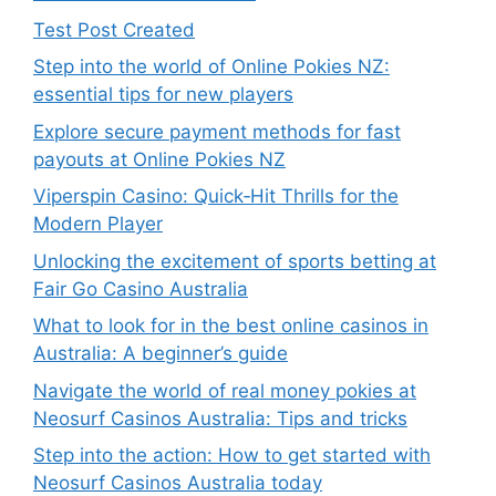
Test Post Created
Step into the world of Online Pokies NZ:
essential tips for new players
Explore secure payment methods for fast
payouts at Online Pokies NZ
Viperspin Casino: Quick‑Hit Thrills for the
Modern Player
Unlocking the excitement of sports betting at
Fair Go Casino Australia
What to look for in the best online casinos in
Australia: A beginner’s guide
Navigate the world of real money pokies at
Neosurf Casinos Australia: Tips and tricks
Step into the action: How to get started with
Neosurf Casinos Australia today