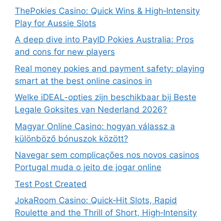
ThePokies Casino: Quick Wins & High‑Intensity
Play for Aussie Slots
A deep dive into PayID Pokies Australia: Pros
and cons for new players
Real money pokies and payment safety: playing
smart at the best online casinos in
Welke iDEAL-opties zijn beschikbaar bij Beste
Legale Goksites van Nederland 2026?
Magyar Online Casino: hogyan válassz a
különböző bónuszok között?
Navegar sem complicações nos novos casinos
Portugal muda o jeito de jogar online
Test Post Created
JokaRoom Casino: Quick‑Hit Slots, Rapid
Roulette and the Thrill of Short, High‑Intensity