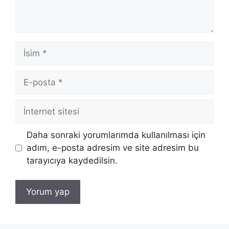
İsim
E-
posta
İnternet
sitesi
Daha sonraki yorumlarımda kullanılması için
adım, e-posta adresim ve site adresim bu
tarayıcıya kaydedilsin.