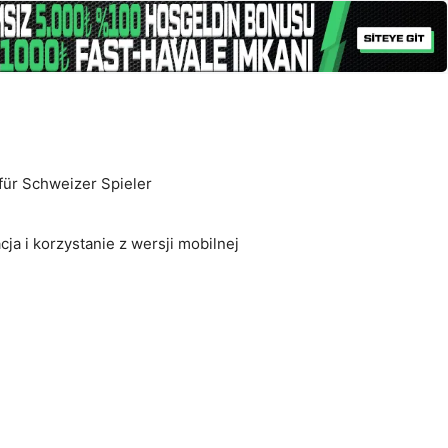
ür Schweizer Spieler
ja i korzystanie z wersji mobilnej