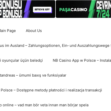
ain Page
About Us
s im Ausland – Zahlungsoptionen, Ein‑ und Auszahlungswege f
i oyunçular üçün bələdçi
NB Casino App w Polsce – Instalac
tandreas – ümumi baxış və funksiyalar
Polsce – Dostępne metody płatności i realizacja transakcji
o online – vad man bör veta innan man börjar spela