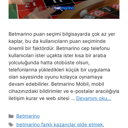
Betmarino puan seçimi bilgisayarda çok az yer
kaplar, bu da kullanıcıların puan seçiminde
önemli bir faktördür. Betmarino cep telefonu
kullanıcıları ister uçakta ister kısa bir araba
yolculuğunda hatta otobüste olsun,
telefonlarına yükledikleri küçük bir uygulama
olan sayesinde oyunu kolayca oynamaya
devam edebilirler. Betmarino Mobil, mobil
cihazınızdaki bildirimler ve e-postalar aracılığıyla
iletişim kurar ve web sitesi …
Devamını oku…
Kategoriler
Betmarino
Etiketler
betmarino farklı kazançlar elde etmek
,