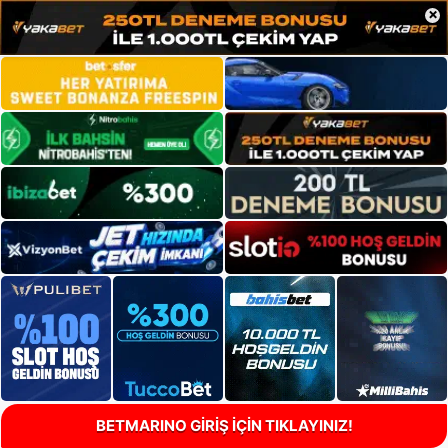
×
BETMARINO GİRİŞ İÇİN TIKLAYINIZ!