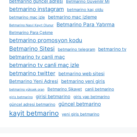
betmarino güncel adresi
Betmarino Güvenilir Mi
betmarino instagram
betmarino kaç oldu
betmarino maç izleme
betmarino maç izle
Betmarino Para Yatırma
Betmarino Nasıl Kayıt Olunur
Betmarino Para Çekme
betmarino promosyon kodu
Betmarino Sitesi
betmarino tv
betmarino telegram
betmarino tv canli maç
betmarino tv canli maç izle
betmarino twitter
betmarino web sitesi
Betmarino Yeni Adresi
betmarino yeni giris
Betmarino Şikayet
canli betmarino
betmarino yüksek oran
girisi betmarino
giris yap betmarino
giris betmarino
güncel betmarino
güncel adresi betmarino
kayit betmarino
yeni giris betmarino