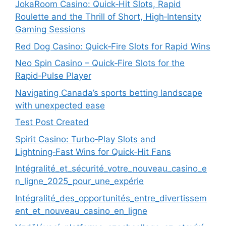
JokaRoom Casino: Quick‑Hit Slots, Rapid
Roulette and the Thrill of Short, High‑Intensity
Gaming Sessions
Red Dog Casino: Quick‑Fire Slots for Rapid Wins
Neo Spin Casino – Quick‑Fire Slots for the
Rapid‑Pulse Player
Navigating Canada’s sports betting landscape
with unexpected ease
Test Post Created
Spirit Casino: Turbo‑Play Slots and
Lightning‑Fast Wins for Quick‑Hit Fans
Intégralité_et_sécurité_votre_nouveau_casino_e
n_ligne_2025_pour_une_expérie
Intégralité_des_opportunités_entre_divertissem
ent_et_nouveau_casino_en_ligne