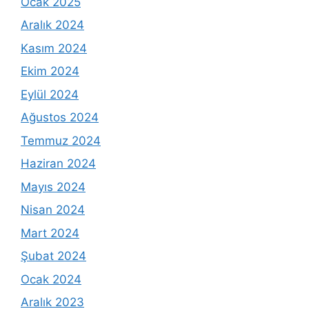
Ocak 2025
Aralık 2024
Kasım 2024
Ekim 2024
Eylül 2024
Ağustos 2024
Temmuz 2024
Haziran 2024
Mayıs 2024
Nisan 2024
Mart 2024
Şubat 2024
Ocak 2024
Aralık 2023