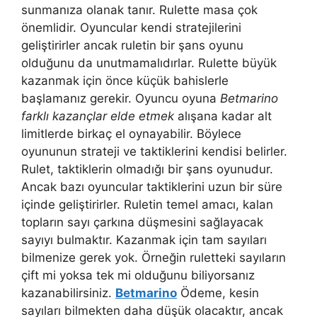
sunmanıza olanak tanır. Rulette masa çok
önemlidir. Oyuncular kendi stratejilerini
geliştirirler ancak ruletin bir şans oyunu
olduğunu da unutmamalıdırlar. Rulette büyük
kazanmak için önce küçük bahislerle
başlamanız gerekir. Oyuncu oyuna
Betmarino
farklı kazançlar elde etmek
alışana kadar alt
limitlerde birkaç el oynayabilir. Böylece
oyununun strateji ve taktiklerini kendisi belirler.
Rulet, taktiklerin olmadığı bir şans oyunudur.
Ancak bazı oyuncular taktiklerini uzun bir süre
içinde geliştirirler. Ruletin temel amacı, kalan
topların sayı çarkına düşmesini sağlayacak
sayıyı bulmaktır. Kazanmak için tam sayıları
bilmenize gerek yok. Örneğin ruletteki sayıların
çift mi yoksa tek mi olduğunu biliyorsanız
kazanabilirsiniz.
Betmarino
Ödeme, kesin
sayıları bilmekten daha düşük olacaktır, ancak