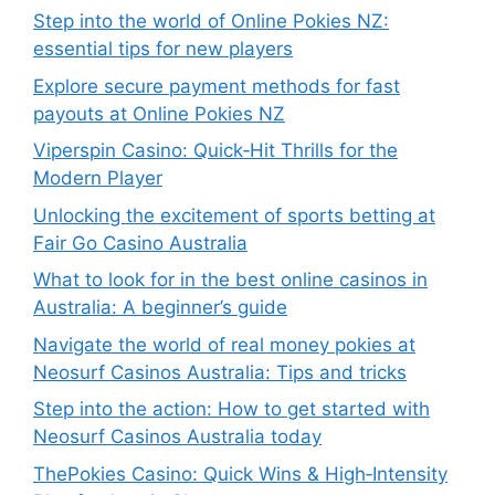
Step into the world of Online Pokies NZ:
essential tips for new players
Explore secure payment methods for fast
payouts at Online Pokies NZ
Viperspin Casino: Quick‑Hit Thrills for the
Modern Player
Unlocking the excitement of sports betting at
Fair Go Casino Australia
What to look for in the best online casinos in
Australia: A beginner’s guide
Navigate the world of real money pokies at
Neosurf Casinos Australia: Tips and tricks
Step into the action: How to get started with
Neosurf Casinos Australia today
ThePokies Casino: Quick Wins & High‑Intensity