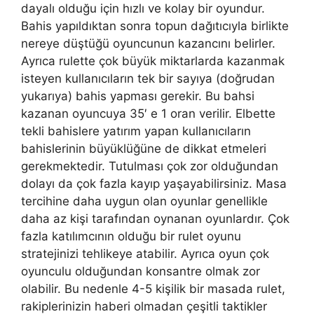
dayalı olduğu için hızlı ve kolay bir oyundur.
Bahis yapıldıktan sonra topun dağıtıcıyla birlikte
nereye düştüğü oyuncunun kazancını belirler.
Ayrıca rulette çok büyük miktarlarda kazanmak
isteyen kullanıcıların tek bir sayıya (doğrudan
yukarıya) bahis yapması gerekir. Bu bahsi
kazanan oyuncuya 35′ e 1 oran verilir. Elbette
tekli bahislere yatırım yapan kullanıcıların
bahislerinin büyüklüğüne de dikkat etmeleri
gerekmektedir. Tutulması çok zor olduğundan
dolayı da çok fazla kayıp yaşayabilirsiniz. Masa
tercihine daha uygun olan oyunlar genellikle
daha az kişi tarafından oynanan oyunlardır. Çok
fazla katılımcının olduğu bir rulet oyunu
stratejinizi tehlikeye atabilir. Ayrıca oyun çok
oyunculu olduğundan konsantre olmak zor
olabilir. Bu nedenle 4-5 kişilik bir masada rulet,
rakiplerinizin haberi olmadan çeşitli taktikler