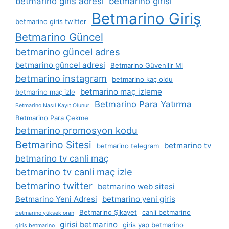
betmarino giris adresi
betmarino girisi
Betmarino Giriş
betmarino giris twitter
Betmarino Güncel
betmarino güncel adres
betmarino güncel adresi
Betmarino Güvenilir Mi
betmarino instagram
betmarino kaç oldu
betmarino maç izleme
betmarino maç izle
Betmarino Para Yatırma
Betmarino Nasıl Kayıt Olunur
Betmarino Para Çekme
betmarino promosyon kodu
Betmarino Sitesi
betmarino tv
betmarino telegram
betmarino tv canli maç
betmarino tv canli maç izle
betmarino twitter
betmarino web sitesi
Betmarino Yeni Adresi
betmarino yeni giris
Betmarino Şikayet
canli betmarino
betmarino yüksek oran
girisi betmarino
giris yap betmarino
giris betmarino