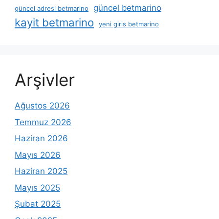
güncel betmarino
güncel adresi betmarino
kayit betmarino
yeni giris betmarino
Arşivler
Ağustos 2026
Temmuz 2026
Haziran 2026
Mayıs 2026
Haziran 2025
Mayıs 2025
Şubat 2025