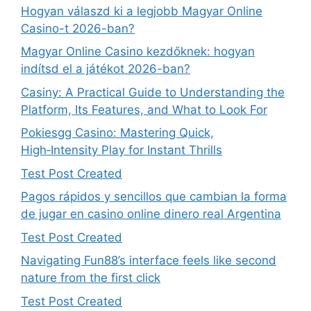
Hogyan válaszd ki a legjobb Magyar Online
Casino-t 2026-ban?
Magyar Online Casino kezdőknek: hogyan
indítsd el a játékot 2026-ban?
Casiny: A Practical Guide to Understanding the
Platform, Its Features, and What to Look For
Pokiesgg Casino: Mastering Quick,
High‑Intensity Play for Instant Thrills
Test Post Created
Pagos rápidos y sencillos que cambian la forma
de jugar en casino online dinero real Argentina
Test Post Created
Navigating Fun88’s interface feels like second
nature from the first click
Test Post Created