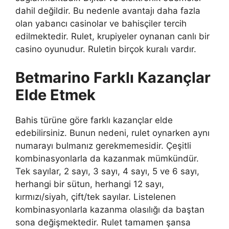
dahil değildir. Bu nedenle avantajı daha fazla
olan yabancı casinolar ve bahisçiler tercih
edilmektedir. Rulet, krupiyeler oynanan canlı bir
casino oyunudur. Ruletin birçok kuralı vardır.
Betmarino Farklı Kazançlar
Elde Etmek
Bahis türüne göre farklı kazançlar elde
edebilirsiniz. Bunun nedeni, rulet oynarken aynı
numarayı bulmanız gerekmemesidir. Çeşitli
kombinasyonlarla da kazanmak mümkündür.
Tek sayılar, 2 sayı, 3 sayı, 4 sayı, 5 ve 6 sayı,
herhangi bir sütun, herhangi 12 sayı,
kırmızı/siyah, çift/tek sayılar. Listelenen
kombinasyonlarla kazanma olasılığı da baştan
sona değişmektedir. Rulet tamamen şansa