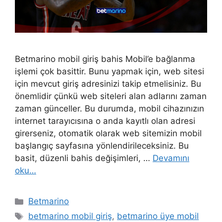
Betmarino mobil giriş bahis Mobil’e bağlanma
işlemi çok basittir. Bunu yapmak için, web sitesi
için mevcut giriş adresinizi takip etmelisiniz. Bu
önemlidir çünkü web siteleri alan adlarını zaman
zaman günceller. Bu durumda, mobil cihazınızın
internet tarayıcısına o anda kayıtlı olan adresi
girerseniz, otomatik olarak web sitemizin mobil
başlangıç ​​sayfasına yönlendirileceksiniz. Bu
basit, düzenli bahis değişimleri, …
Devamını
oku…
Kategoriler
Betmarino
Etiketler
betmarino mobil giriş
,
betmarino üye mobil