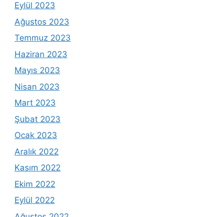
Eylül 2023
Ağustos 2023
Temmuz 2023
Haziran 2023
Mayıs 2023
Nisan 2023
Mart 2023
Şubat 2023
Ocak 2023
Aralık 2022
Kasım 2022
Ekim 2022
Eylül 2022
Ağustos 2022