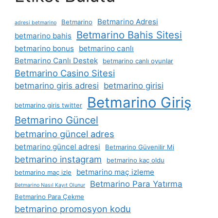
Betmarino Adresi
Betmarino
adresi betmarino
Betmarino Bahis Sitesi
betmarino bahis
betmarino bonus
betmarino canlı
Betmarino Canlı Destek
betmarino canlı oyunlar
Betmarino Casino Sitesi
betmarino giris adresi
betmarino girisi
Betmarino Giriş
betmarino giris twitter
Betmarino Güncel
betmarino güncel adres
betmarino güncel adresi
Betmarino Güvenilir Mi
betmarino instagram
betmarino kaç oldu
betmarino maç izleme
betmarino maç izle
Betmarino Para Yatırma
Betmarino Nasıl Kayıt Olunur
Betmarino Para Çekme
betmarino promosyon kodu