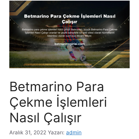
Betmarino Para
Çekme İşlemleri
Nasıl Çalışır
Aralık 31, 2022
Yazarı:
admin