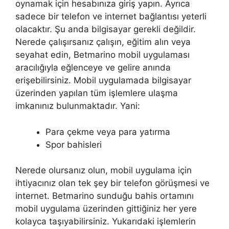
oynamak için hesabınıza giriş yapın. Ayrıca
sadece bir telefon ve internet bağlantısı yeterli
olacaktır. Şu anda bilgisayar gerekli değildir.
Nerede çalışırsanız çalışın, eğitim alın veya
seyahat edin, Betmarino mobil uygulaması
aracılığıyla eğlenceye ve gelire anında
erişebilirsiniz. Mobil uygulamada bilgisayar
üzerinden yapılan tüm işlemlere ulaşma
imkanınız bulunmaktadır. Yani:
Para çekme veya para yatırma
Spor bahisleri
Nerede olursanız olun, mobil uygulama için
ihtiyacınız olan tek şey bir telefon görüşmesi ve
internet. Betmarino sunduğu bahis ortamını
mobil uygulama üzerinden gittiğiniz her yere
kolayca taşıyabilirsiniz. Yukarıdaki işlemlerin