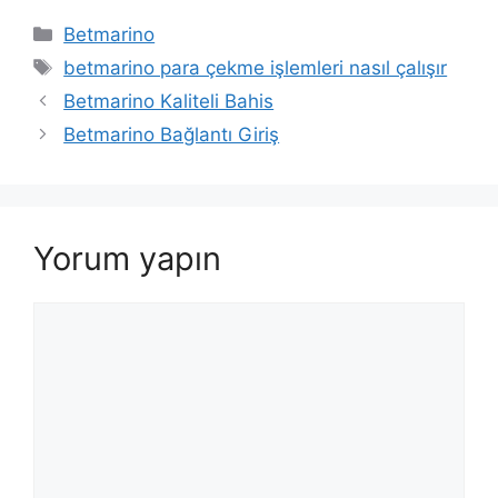
Kategoriler
Betmarino
Etiketler
betmarino para çekme işlemleri nasıl çalışır
Yazı
Betmarino Kaliteli Bahis
dolaşımı
Betmarino Bağlantı Giriş
Yorum yapın
Yorum