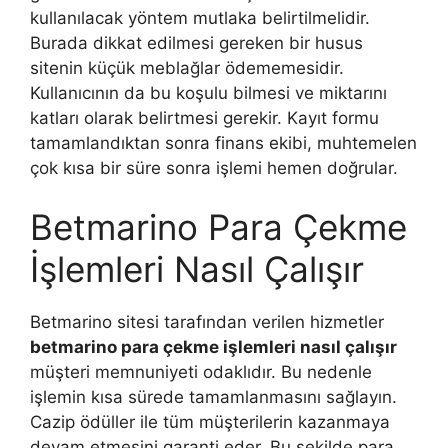
kullanılacak yöntem mutlaka belirtilmelidir.
Burada dikkat edilmesi gereken bir husus
sitenin küçük meblağlar ödememesidir.
Kullanıcının da bu koşulu bilmesi ve miktarını
katları olarak belirtmesi gerekir. Kayıt formu
tamamlandıktan sonra finans ekibi, muhtemelen
çok kısa bir süre sonra işlemi hemen doğrular.
Betmarino Para Çekme
İşlemleri Nasıl Çalışır
Betmarino sitesi tarafından verilen hizmetler
betmarino para çekme işlemleri nasıl çalışır
müşteri memnuniyeti odaklıdır. Bu nedenle
işlemin kısa sürede tamamlanmasını sağlayın.
Cazip ödüller ile tüm müşterilerin kazanmaya
devam etmesini garanti eder. Bu şekilde para