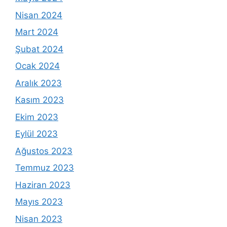
Nisan 2024
Mart 2024
Şubat 2024
Ocak 2024
Aralık 2023
Kasım 2023
Ekim 2023
Eylül 2023
Ağustos 2023
Temmuz 2023
Haziran 2023
Mayıs 2023
Nisan 2023