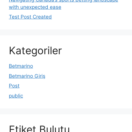
with unexpected ease
Test Post Created
Kategoriler
Betmarino
Betmarino Giriş
Post
public
Etiket Bulutu