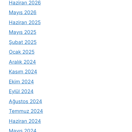
Haziran 2026
Mayıs 2026
Haziran 2025
Mayıs 2025
Şubat 2025
Ocak 2025
Aralık 2024
Kasım 2024
Ekim 2024
Eylül 2024
Ağustos 2024
Temmuz 2024
Haziran 2024
Mayıs 2024