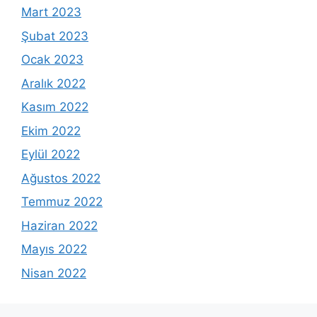
Mart 2023
Şubat 2023
Ocak 2023
Aralık 2022
Kasım 2022
Ekim 2022
Eylül 2022
Ağustos 2022
Temmuz 2022
Haziran 2022
Mayıs 2022
Nisan 2022