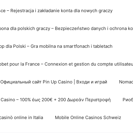
ce – Rejestracja i zakładanie konta dla nowych graczy
bona dla polskich graczy – Bezpieczeństwo danych i ochrona ko
p dla Polski – Gra mobilna na smartfonach i tabletach
obet pour la France – Connexion et gestion du compte utilisate
 Официальный сайт Pin Up Casino | Входи и играй
Nomad
 Casino – 100% έως 200€ + 200 Δωρεάν Περιστροφή
Риоб
asinò online in Italia
Mobile Online Casinos Schweiz