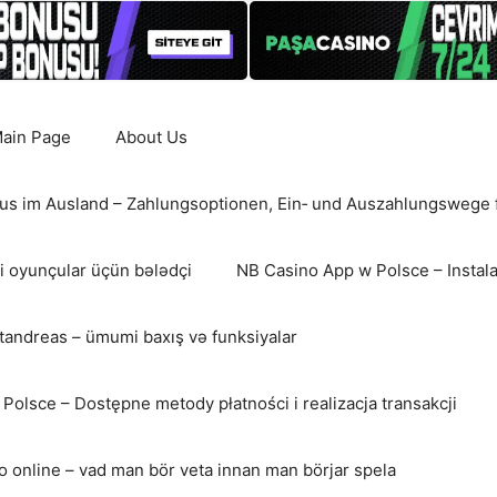
ain Page
About Us
s im Ausland – Zahlungsoptionen, Ein‑ und Auszahlungswege f
i oyunçular üçün bələdçi
NB Casino App w Polsce – Instalac
tandreas – ümumi baxış və funksiyalar
Polsce – Dostępne metody płatności i realizacja transakcji
o online – vad man bör veta innan man börjar spela