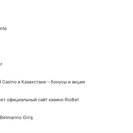
nta
ur
 Casino в Казахстане – бонусы и акции
ет официальный сайт казино RioBet
Betmarino Giriş