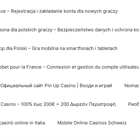
ce – Rejestracja i zakładanie konta dla nowych graczy
bona dla polskich graczy – Bezpieczeństwo danych i ochrona ko
p dla Polski – Gra mobilna na smartfonach i tabletach
obet pour la France – Connexion et gestion du compte utilisate
 Официальный сайт Pin Up Casino | Входи и играй
Nomad
 Casino – 100% έως 200€ + 200 Δωρεάν Περιστροφή
Риоб
asinò online in Italia
Mobile Online Casinos Schweiz