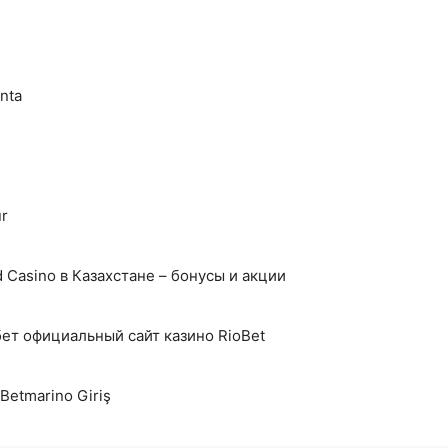
nta
ur
 Casino в Казахстане – бонусы и акции
ет официальный сайт казино RioBet
Betmarino Giriş