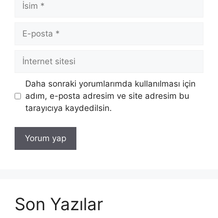
İsim
E-
posta
İnternet
sitesi
Daha sonraki yorumlarımda kullanılması için
adım, e-posta adresim ve site adresim bu
tarayıcıya kaydedilsin.
Son Yazılar