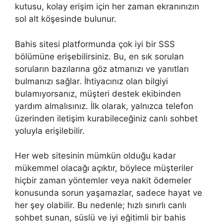
kutusu, kolay erişim için her zaman ekranınızın
sol alt köşesinde bulunur.
Bahis sitesi platformunda çok iyi bir SSS
bölümüne erişebilirsiniz. Bu, en sık sorulan
soruların bazılarına göz atmanızı ve yanıtları
bulmanızı sağlar. İhtiyacınız olan bilgiyi
bulamıyorsanız, müşteri destek ekibinden
yardım almalısınız. İlk olarak, yalnızca telefon
üzerinden iletişim kurabileceğiniz canlı sohbet
yoluyla erişilebilir.
Her web sitesinin mümkün olduğu kadar
mükemmel olacağı açıktır, böylece müşteriler
hiçbir zaman yöntemler veya nakit ödemeler
konusunda sorun yaşamazlar, sadece hayat ve
her şey olabilir. Bu nedenle; hızlı sınırlı canlı
sohbet sunan, süslü ve iyi eğitimli bir bahis