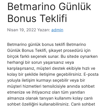
Betmarino Günlük
Bonus Teklifi
Nisan 19, 2022
Yazarı:
admin
Betmarino günlük bonus teklifi Betmarino
Günlük Bonus Teklifi, şikayet prosedürü için
birçok farklı seçenek sunar. Bu sitede oynarken
herhangi bir sorun yaşarsanız veya
karşılaşırsanız, müşteri destek ekibiyle hızlı ve
kolay bir şekilde iletişime geçebilirsiniz. E-posta
yoluyla iletişim kurmayı seçebilir veya bir
müşteri hizmetleri temsilcisiyle anında sohbet
etmenize ve ihtiyacınız olan tüm yanıtları
almanıza olanak tanıyan kullanımı kolay canlı
sohbet özelliğini kullanabilirsiniz. Canlı sohbet