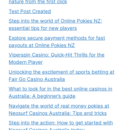
nature from the first click
Test Post Created
Step into the world of Online Pokies NZ:
essential tips for new players
Explore secure payment methods for fast
payouts at Online Pokies NZ
Viperspin Casino: Quick‑Hit Thrills for the
Modern Player
Unlocking the excitement of sports betting at
Fair Go Casino Australia
What to look for in the best online casinos in
Australia: A beginner’s guide
Navigate the world of real money pokies at
Neosurf Casinos Australia: Tips and tricks
Step into the action: How to get started with