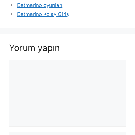
Yazı
Betmarino oyunları
dolaşımı
Betmarino Kolay Giriş
Yorum yapın
Yorum