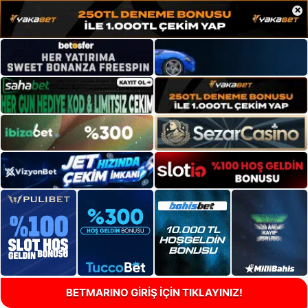
×
BETMARINO GİRİŞ İÇİN TIKLAYINIZ!