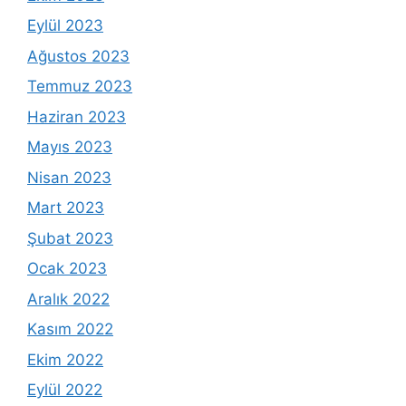
Eylül 2023
Ağustos 2023
Temmuz 2023
Haziran 2023
Mayıs 2023
Nisan 2023
Mart 2023
Şubat 2023
Ocak 2023
Aralık 2022
Kasım 2022
Ekim 2022
Eylül 2022