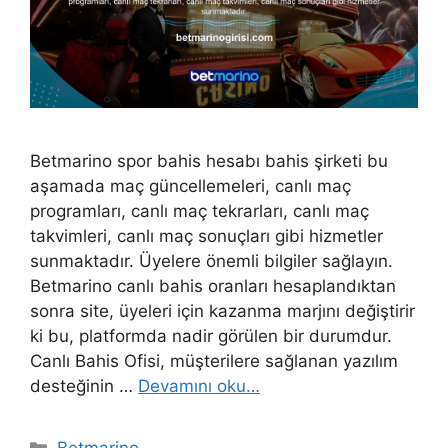
Betmarino spor bahis hesabı bahis şirketi bu
aşamada maç güncellemeleri, canlı maç
programları, canlı maç tekrarları, canlı maç
takvimleri, canlı maç sonuçları gibi hizmetler
sunmaktadır. Üyelere önemli bilgiler sağlayın.
Betmarino canlı bahis oranları hesaplandıktan
sonra site, üyeleri için kazanma marjını değiştirir
ki bu, platformda nadir görülen bir durumdur.
Canlı Bahis Ofisi, müşterilere sağlanan yazılım
desteğinin …
Devamını oku…
Kategoriler