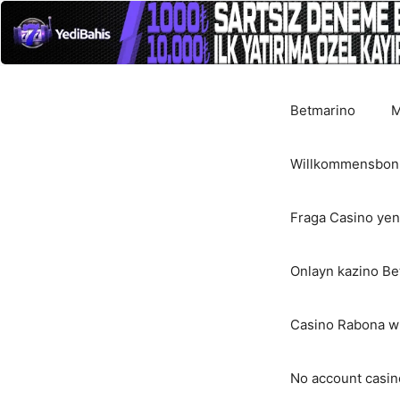
İçeriğe
atla
Betmarino
M
Willkommensbonu
Fraga Casino yen
Onlayn kazino Be
Casino Rabona w 
No account casin