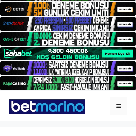
İçeriğe
atla
Menü