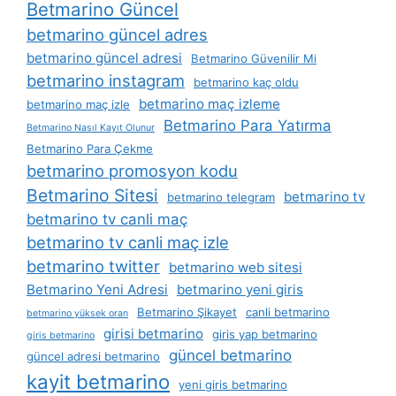
Betmarino Güncel
betmarino güncel adres
betmarino güncel adresi
Betmarino Güvenilir Mi
betmarino instagram
betmarino kaç oldu
betmarino maç izleme
betmarino maç izle
Betmarino Para Yatırma
Betmarino Nasıl Kayıt Olunur
Betmarino Para Çekme
betmarino promosyon kodu
Betmarino Sitesi
betmarino tv
betmarino telegram
betmarino tv canli maç
betmarino tv canli maç izle
betmarino twitter
betmarino web sitesi
Betmarino Yeni Adresi
betmarino yeni giris
Betmarino Şikayet
canli betmarino
betmarino yüksek oran
girisi betmarino
giris yap betmarino
giris betmarino
güncel betmarino
güncel adresi betmarino
kayit betmarino
yeni giris betmarino