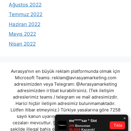
Ağustos 2022
Temmuz 2022
Haziran 2022
Mayıs 2022
Nisan 2022
Avrasya'nın en büyük reklam platformunda olmak için
Microsoft Teams:
reklam@avrasyamarketing.com
adresimizden veya Telegram: @Avrasyamarketing
adresimizden irtibat kurabilirsiniz. (Tek iletişim
adreslerimiz teams / telegram ve mail adresimizdir.
Harici hiçbir iletişim adresimiz bulunmamaktadır.
Lütfen itibar etmeyiniz.) Türkiye yasalarına göre 7258
sayılı kanun uyarınca yasa dışı bahis oynamanın
cezaları mevcuttur. Şu an bulunduğunuz site hiç bir
şekilde illegal bahis oyunları oynatmıyor ve oynamaya