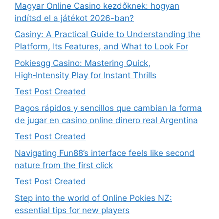
Magyar Online Casino kezdőknek: hogyan
indítsd el a játékot 2026-ban?
Casiny: A Practical Guide to Understanding the
Platform, Its Features, and What to Look For
Pokiesgg Casino: Mastering Quick,
High‑Intensity Play for Instant Thrills
Test Post Created
Pagos rápidos y sencillos que cambian la forma
de jugar en casino online dinero real Argentina
Test Post Created
Navigating Fun88’s interface feels like second
nature from the first click
Test Post Created
Step into the world of Online Pokies NZ:
essential tips for new players