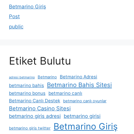
Betmarino Giriş
Post
public
Etiket Bulutu
Betmarino Adresi
Betmarino
adresi betmarino
Betmarino Bahis Sitesi
betmarino bahis
betmarino bonus
betmarino canlı
Betmarino Canlı Destek
betmarino canlı oyunlar
Betmarino Casino Sitesi
betmarino giris adresi
betmarino girisi
Betmarino Giriş
betmarino giris twitter