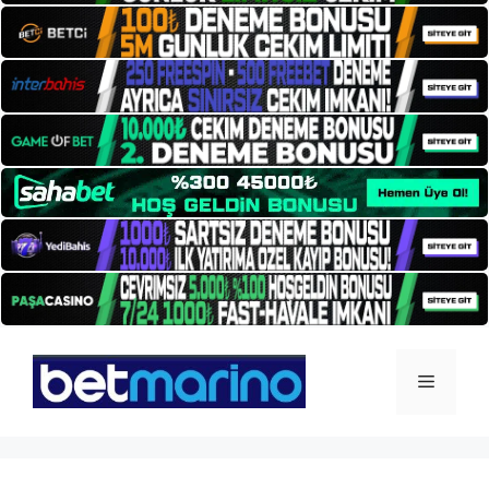
İçeriğe
atla
Menü