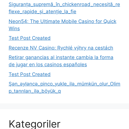
Siguranța_supremă_în_chickenroad_necesită_re
flexe_rapide_și_atenție_la_fie
Neon54: The Ultimate Mobile Casino for Quick
Wins
Test Post Created
Recenze NV Casino: Rychlé výhry na cestách
Retirar ganancias al instante cambia la forma
de jugar en los casinos españoles
Test Post Created
Şən_əyləncə_pinco_yukle_ilə_mümkün_olur_Olim
p_tanrıları_ilə_böyük_q
Kategoriler