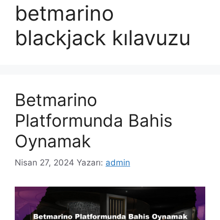
betmarino
blackjack kılavuzu
Betmarino
Platformunda Bahis
Oynamak
Nisan 27, 2024
Yazarı:
admin