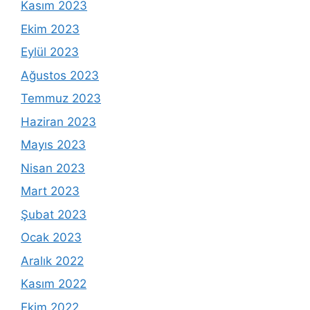
Kasım 2023
Ekim 2023
Eylül 2023
Ağustos 2023
Temmuz 2023
Haziran 2023
Mayıs 2023
Nisan 2023
Mart 2023
Şubat 2023
Ocak 2023
Aralık 2022
Kasım 2022
Ekim 2022