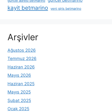
güncel betmarino
güncel adresi betmarino
kayit betmarino
yeni giris betmarino
Arşivler
Ağustos 2026
Temmuz 2026
Haziran 2026
Mayıs 2026
Haziran 2025
Mayıs 2025
Şubat 2025
Ocak 2025