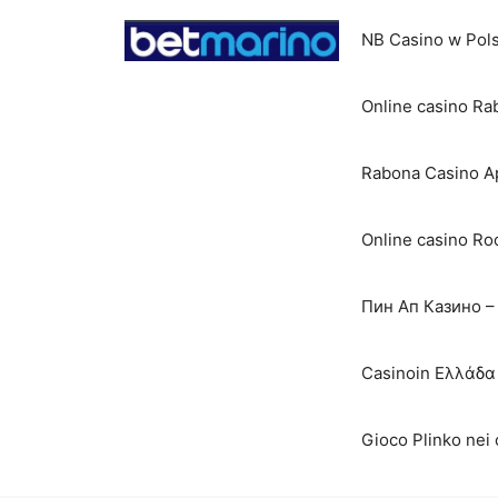
NB Casino w Pols
Online casino Ra
Rabona Casino Ap
Online casino Ro
Пин Ап Казино –
Casinoin Ελλάδα
Gioco Plinko nei c