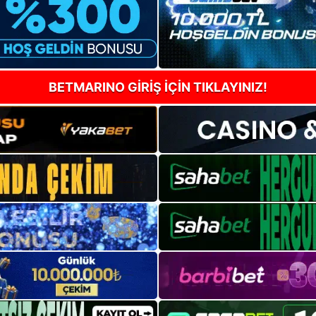
BETMARINO GİRİŞ İÇİN TIKLAYINIZ!