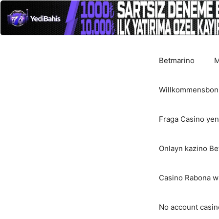
İçeriğe
atla
Betmarino
M
Willkommensbonu
Fraga Casino yen
Onlayn kazino Be
Casino Rabona w 
No account casin