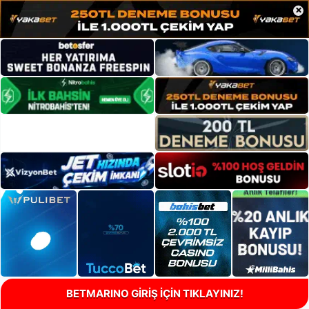
×
BETMARINO GİRİŞ İÇİN TIKLAYINIZ!