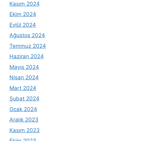
Kasım 2024
Ekim 2024
Eylül 2024
Ağustos 2024
Temmuz 2024
Haziran 2024
Mayıs 2024
Nisan 2024
Mart 2024
Şubat 2024
Ocak 2024
Aralık 2023
Kasım 2023
Ekim 2023