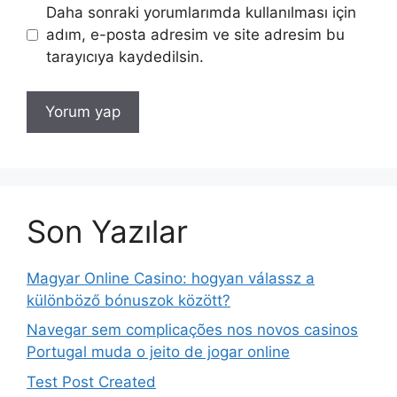
Daha sonraki yorumlarımda kullanılması için
adım, e-posta adresim ve site adresim bu
tarayıcıya kaydedilsin.
Son Yazılar
Magyar Online Casino: hogyan válassz a
különböző bónuszok között?
Navegar sem complicações nos novos casinos
Portugal muda o jeito de jogar online
Test Post Created