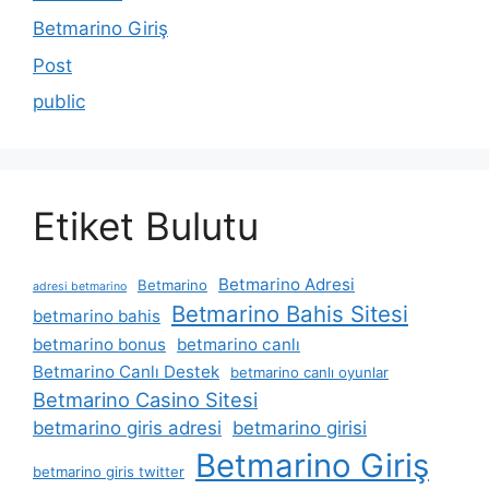
Betmarino Giriş
Post
public
Etiket Bulutu
Betmarino Adresi
Betmarino
adresi betmarino
Betmarino Bahis Sitesi
betmarino bahis
betmarino bonus
betmarino canlı
Betmarino Canlı Destek
betmarino canlı oyunlar
Betmarino Casino Sitesi
betmarino giris adresi
betmarino girisi
Betmarino Giriş
betmarino giris twitter