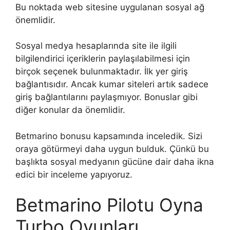
Bu noktada web sitesine uygulanan sosyal ağ
önemlidir.
Sosyal medya hesaplarında site ile ilgili
bilgilendirici içeriklerin paylaşılabilmesi için
birçok seçenek bulunmaktadır. İlk yer giriş
bağlantısıdır. Ancak kumar siteleri artık sadece
giriş bağlantılarını paylaşmıyor. Bonuslar gibi
diğer konular da önemlidir.
Betmarino bonusu kapsamında inceledik. Sizi
oraya götürmeyi daha uygun bulduk. Çünkü bu
başlıkta sosyal medyanın gücüne dair daha ikna
edici bir inceleme yapıyoruz.
Betmarino Pilotu Oyna
Turbo Oyunları