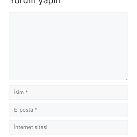
Yorum yapın
Yorum
İsim
E-
posta
İnternet
sitesi