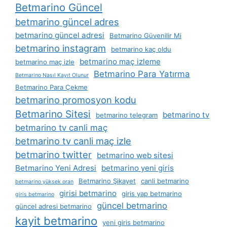
Betmarino Güncel
betmarino güncel adres
betmarino güncel adresi
Betmarino Güvenilir Mi
betmarino instagram
betmarino kaç oldu
betmarino maç izleme
betmarino maç izle
Betmarino Para Yatırma
Betmarino Nasıl Kayıt Olunur
Betmarino Para Çekme
betmarino promosyon kodu
Betmarino Sitesi
betmarino tv
betmarino telegram
betmarino tv canli maç
betmarino tv canli maç izle
betmarino twitter
betmarino web sitesi
Betmarino Yeni Adresi
betmarino yeni giris
Betmarino Şikayet
canli betmarino
betmarino yüksek oran
girisi betmarino
giris yap betmarino
giris betmarino
güncel betmarino
güncel adresi betmarino
kayit betmarino
yeni giris betmarino