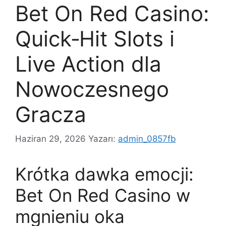
Bet On Red Casino:
Quick‑Hit Slots i
Live Action dla
Nowoczesnego
Gracza
Haziran 29, 2026
Yazarı:
admin_0857fb
Krótka dawka emocji:
Bet On Red Casino w
mgnieniu oka