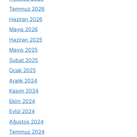
Temmuz 2026
Haziran 2026
Mayıs 2026
Haziran 2025
Mayıs 2025
Şubat 2025
Ocak 2025
Aralık 2024
Kasım 2024
Ekim 2024
Eylül 2024
Ağustos 2024
Temmuz 2024