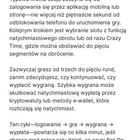
zalogowania się przez aplikację mobilną lub
stronę—nie więcej niż piętnaście sekund od
odblokowania telefonu do uruchomienia gry.
Kolejnym krokiem jest wybranie slotu z funkcją
natychmiastowego obrotu lub od razu Crazy
Time, gdzie można obstawiać do pięciu
segmentów na obrócenie.
Zazwyczaj grasz od trzech do pięciu rund,
zanim zdecydujesz, czy kontynuować, czy
wypłacić wygraną. Szybka wygrana może
skutkować natychmiastową wypłatą przez
kryptowaluty lub metody e‑wallet, które
rozliczają się natychmiast.
Ten cykl—logowanie → gra → wygrana →
wypłata—powtarza się co kilka minut, jeśli
chcesz grać przez cały dzień, co czyni Bet On