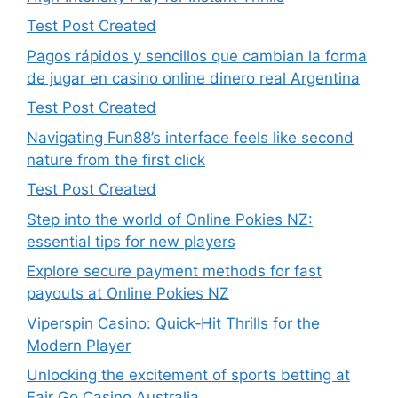
Test Post Created
Pagos rápidos y sencillos que cambian la forma
de jugar en casino online dinero real Argentina
Test Post Created
Navigating Fun88’s interface feels like second
nature from the first click
Test Post Created
Step into the world of Online Pokies NZ:
essential tips for new players
Explore secure payment methods for fast
payouts at Online Pokies NZ
Viperspin Casino: Quick‑Hit Thrills for the
Modern Player
Unlocking the excitement of sports betting at
Fair Go Casino Australia