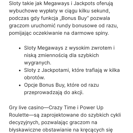
Sloty takie jak Megaways i Jackpots oferują
wybuchowe wypłaty w ciągu kilku sekund,
podczas gdy funkcja „Bonus Buy” pozwala
graczom uruchomić rundy bonusowe od razu,
pomijając oczekiwanie na darmowe spiny.
Sloty Megaways z wysokim zwrotem i
niską zmiennością dla szybkich
wygranych.
Sloty z Jackpotami, które trafiają w kilka
obrotów.
Opcje Bonus Buy, które od razu
przeprowadzają do akcji.
Gry live casino—Crazy Time i Power Up
Roulette—są zaprojektowane do szybkich cykli
decyzyjnych, pozwalając graczom na
błyskawiczne obstawianie na kręcących się