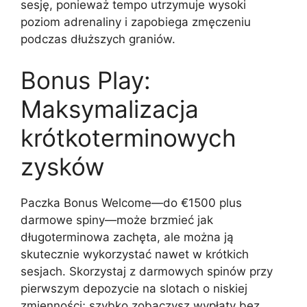
sesję, ponieważ tempo utrzymuje wysoki
poziom adrenaliny i zapobiega zmęczeniu
podczas dłuższych graniów.
Bonus Play:
Maksymalizacja
krótkoterminowych
zysków
Paczka Bonus Welcome—do €1500 plus
darmowe spiny—może brzmieć jak
długoterminowa zachęta, ale można ją
skutecznie wykorzystać nawet w krótkich
sesjach. Skorzystaj z darmowych spinów przy
pierwszym depozycie na slotach o niskiej
zmienności; szybko zobaczysz wypłaty bez