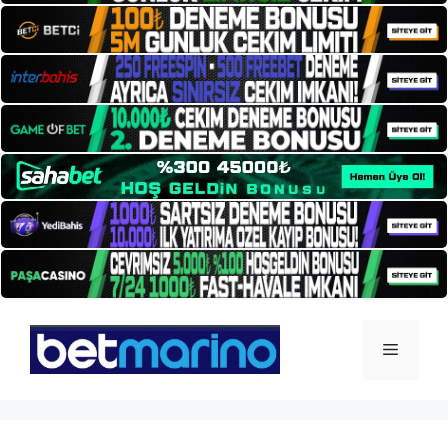
İçeriğe
atla
Menü