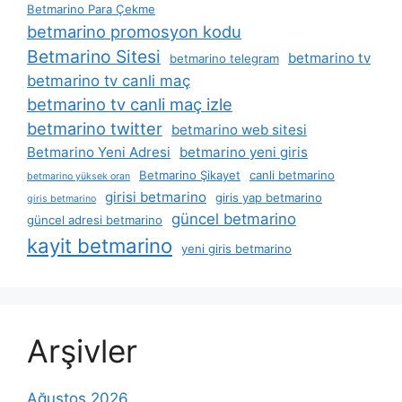
Betmarino Para Çekme
betmarino promosyon kodu
Betmarino Sitesi
betmarino tv
betmarino telegram
betmarino tv canli maç
betmarino tv canli maç izle
betmarino twitter
betmarino web sitesi
Betmarino Yeni Adresi
betmarino yeni giris
Betmarino Şikayet
canli betmarino
betmarino yüksek oran
girisi betmarino
giris yap betmarino
giris betmarino
güncel betmarino
güncel adresi betmarino
kayit betmarino
yeni giris betmarino
Arşivler
Ağustos 2026