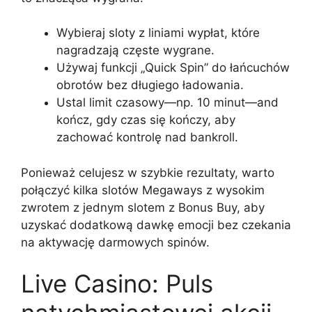
Wybieraj sloty z liniami wypłat, które
nagradzają częste wygrane.
Używaj funkcji „Quick Spin” do łańcuchów
obrotów bez długiego ładowania.
Ustal limit czasowy—np. 10 minut—and
kończ, gdy czas się kończy, aby
zachować kontrolę nad bankroll.
Ponieważ celujesz w szybkie rezultaty, warto
połączyć kilka slotów Megaways z wysokim
zwrotem z jednym slotem z Bonus Buy, aby
uzyskać dodatkową dawkę emocji bez czekania
na aktywację darmowych spinów.
Live Casino: Puls