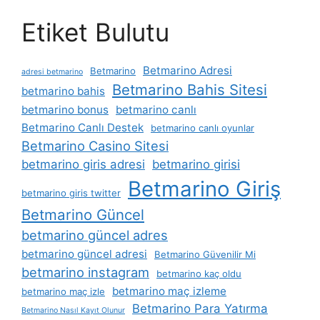
Etiket Bulutu
Betmarino Adresi
Betmarino
adresi betmarino
Betmarino Bahis Sitesi
betmarino bahis
betmarino bonus
betmarino canlı
Betmarino Canlı Destek
betmarino canlı oyunlar
Betmarino Casino Sitesi
betmarino giris adresi
betmarino girisi
Betmarino Giriş
betmarino giris twitter
Betmarino Güncel
betmarino güncel adres
betmarino güncel adresi
Betmarino Güvenilir Mi
betmarino instagram
betmarino kaç oldu
betmarino maç izleme
betmarino maç izle
Betmarino Para Yatırma
Betmarino Nasıl Kayıt Olunur