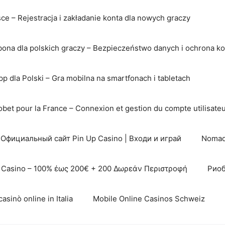
ce – Rejestracja i zakładanie konta dla nowych graczy
bona dla polskich graczy – Bezpieczeństwo danych i ochrona ko
p dla Polski – Gra mobilna na smartfonach i tabletach
obet pour la France – Connexion et gestion du compte utilisate
 Официальный сайт Pin Up Casino | Входи и играй
Nomad
 Casino – 100% έως 200€ + 200 Δωρεάν Περιστροφή
Риоб
asinò online in Italia
Mobile Online Casinos Schweiz