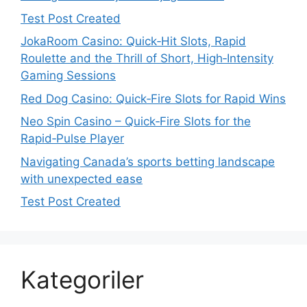
Test Post Created
JokaRoom Casino: Quick‑Hit Slots, Rapid
Roulette and the Thrill of Short, High‑Intensity
Gaming Sessions
Red Dog Casino: Quick‑Fire Slots for Rapid Wins
Neo Spin Casino – Quick‑Fire Slots for the
Rapid‑Pulse Player
Navigating Canada’s sports betting landscape
with unexpected ease
Test Post Created
Kategoriler