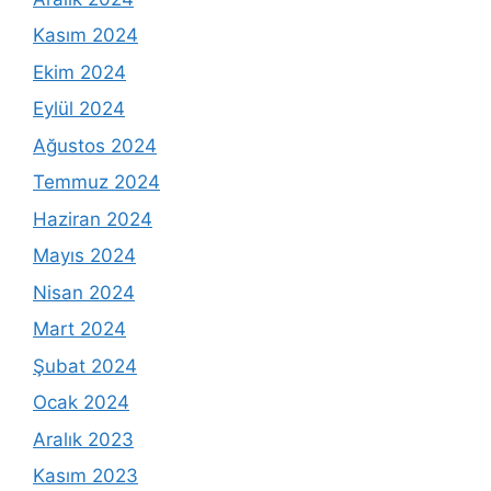
Kasım 2024
Ekim 2024
Eylül 2024
Ağustos 2024
Temmuz 2024
Haziran 2024
Mayıs 2024
Nisan 2024
Mart 2024
Şubat 2024
Ocak 2024
Aralık 2023
Kasım 2023