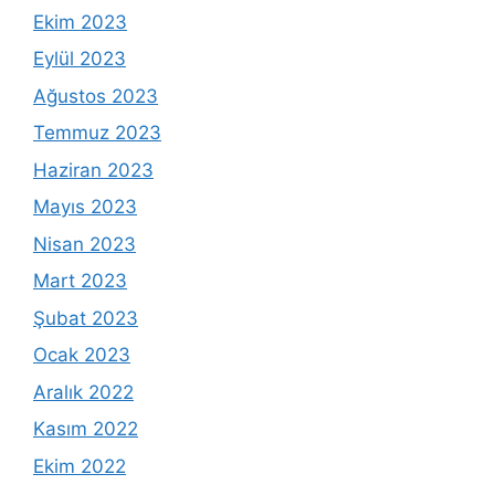
Ekim 2023
Eylül 2023
Ağustos 2023
Temmuz 2023
Haziran 2023
Mayıs 2023
Nisan 2023
Mart 2023
Şubat 2023
Ocak 2023
Aralık 2022
Kasım 2022
Ekim 2022