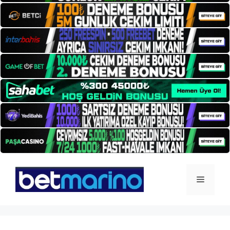
İçeriğe
atla
Menü