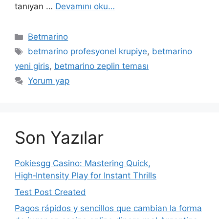
tanıyan …
Devamını oku…
Kategoriler
Betmarino
Etiketler
betmarino profesyonel krupiye
,
betmarino
yeni giris
,
betmarino zeplin teması
Yorum yap
Son Yazılar
Pokiesgg Casino: Mastering Quick,
High‑Intensity Play for Instant Thrills
Test Post Created
Pagos rápidos y sencillos que cambian la forma