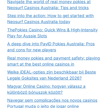
Navigate the world of real money pokies at
Neosurf Casinos Australia: Tips and tricks
Step into the action: How to get started with
Neosurf Casinos Australia today
ThePokies Casino: Quick Wins & High‑Intensity
Play for Aussie Slots
A deep dive into PayID Pokies Australia: Pros
and cons for new players
Real money pokies and payment safety: playing
smart at the best online casinos in
Welke iDEAL-opties zijn beschikbaar bij Beste
Legale Goksites van Nederland 2026?
Magyar Online Casino: hogyan válassz a
különböző bónuszok között?
Navegar sem complicações nos novos casinos
Portugal muda o jeito de jogar online