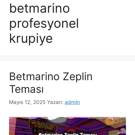
betmarino
profesyonel
krupiye
Betmarino Zeplin
Teması
Mayıs 12, 2025
Yazarı:
admin