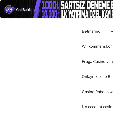
İçeriğe
atla
Betmarino
M
Willkommensbonu
Fraga Casino yen
Onlayn kazino Be
Casino Rabona w 
No account casin