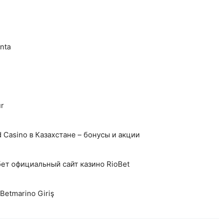
nta
ur
 Casino в Казахстане – бонусы и акции
ет официальный сайт казино RioBet
Betmarino Giriş