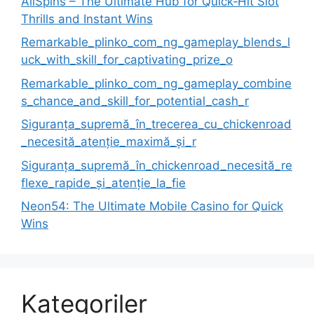
AllSpins – The Ultimate Hub for Quick‑Hit Slot
Thrills and Instant Wins
Remarkable_plinko_com_ng_gameplay_blends_l
uck_with_skill_for_captivating_prize_o
Remarkable_plinko_com_ng_gameplay_combine
s_chance_and_skill_for_potential_cash_r
Siguranța_supremă_în_trecerea_cu_chickenroad
_necesită_atenție_maximă_și_r
Siguranța_supremă_în_chickenroad_necesită_re
flexe_rapide_și_atenție_la_fie
Neon54: The Ultimate Mobile Casino for Quick
Wins
Kategoriler