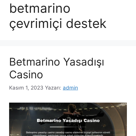
betmarino
çevrimiçi destek
Betmarino Yasadışı
Casino
Kasım 1, 2023
Yazarı:
admin