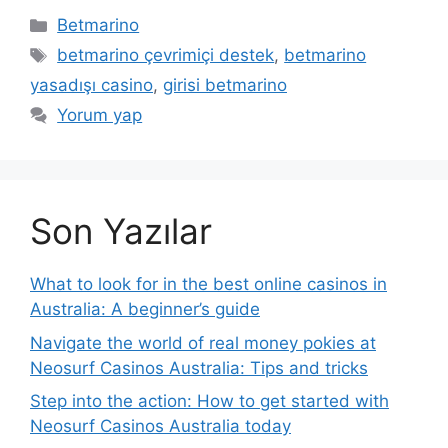
Kategoriler
Betmarino
Etiketler
betmarino çevrimiçi destek
,
betmarino
yasadışı casino
,
girisi betmarino
Yorum yap
Son Yazılar
What to look for in the best online casinos in
Australia: A beginner’s guide
Navigate the world of real money pokies at
Neosurf Casinos Australia: Tips and tricks
Step into the action: How to get started with
Neosurf Casinos Australia today