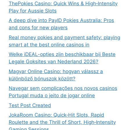
ThePokies Casino: Quick Wins & High‑Intensity
Play for Aussie Slots
A deep dive into PayID Pokies Australia: Pros
and cons for new players
Real money pokies and payment safety: playing
smart at the best online casinos in
Welke iDEAL-opties zijn beschikbaar bij Beste
Legale Goksites van Nederland 2026?
Magyar Online Casino: hogyan válassz a
különböző bónuszok között?
Navegar sem complicações nos novos casinos
Portugal muda o jeito de jogar online
Test Post Created
JokaRoom Casino: Quick‑Hit Slots, Rapid
Roulette and the Thrill of Short, High‑Intensity
Gaming Sessions