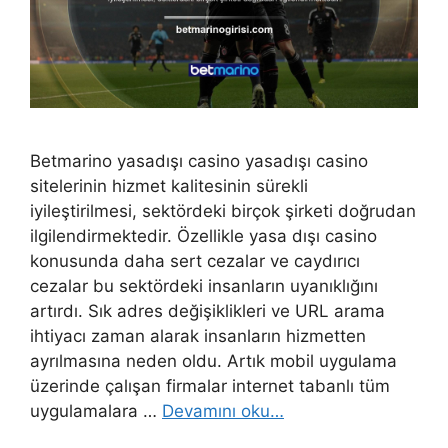
Betmarino yasadışı casino yasadışı casino
sitelerinin hizmet kalitesinin sürekli
iyileştirilmesi, sektördeki birçok şirketi doğrudan
ilgilendirmektedir. Özellikle yasa dışı casino
konusunda daha sert cezalar ve caydırıcı
cezalar bu sektördeki insanların uyanıklığını
artırdı. Sık adres değişiklikleri ve URL arama
ihtiyacı zaman alarak insanların hizmetten
ayrılmasına neden oldu. Artık mobil uygulama
üzerinde çalışan firmalar internet tabanlı tüm
uygulamalara …
Devamını oku…