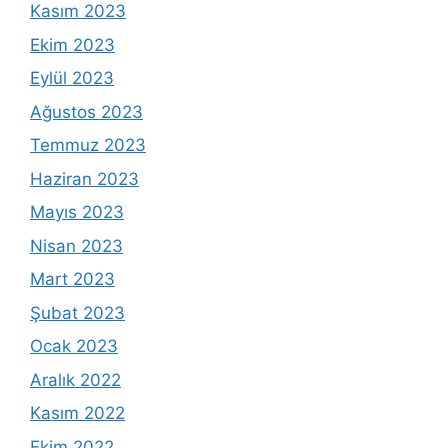
Kasım 2023
Ekim 2023
Eylül 2023
Ağustos 2023
Temmuz 2023
Haziran 2023
Mayıs 2023
Nisan 2023
Mart 2023
Şubat 2023
Ocak 2023
Aralık 2022
Kasım 2022
Ekim 2022