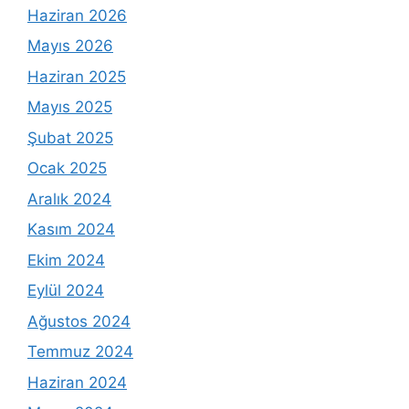
Haziran 2026
Mayıs 2026
Haziran 2025
Mayıs 2025
Şubat 2025
Ocak 2025
Aralık 2024
Kasım 2024
Ekim 2024
Eylül 2024
Ağustos 2024
Temmuz 2024
Haziran 2024