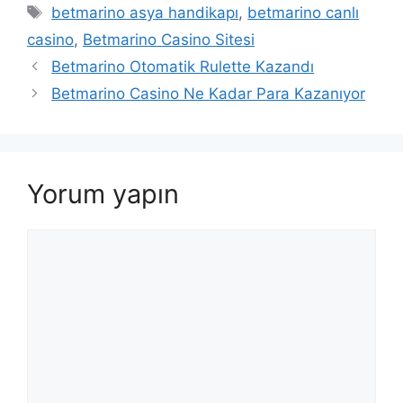
Etiketler
betmarino asya handikapı
,
betmarino canlı
casino
,
Betmarino Casino Sitesi
Yazı
Betmarino Otomatik Rulette Kazandı
dolaşımı
Betmarino Casino Ne Kadar Para Kazanıyor
Yorum yapın
Yorum