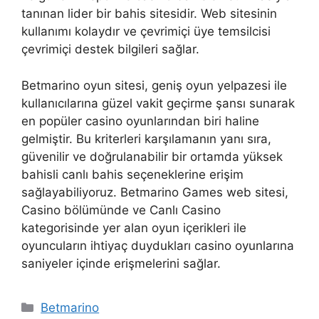
tanınan lider bir bahis sitesidir. Web sitesinin
kullanımı kolaydır ve çevrimiçi üye temsilcisi
çevrimiçi destek bilgileri sağlar.
Betmarino oyun sitesi, geniş oyun yelpazesi ile
kullanıcılarına güzel vakit geçirme şansı sunarak
en popüler casino oyunlarından biri haline
gelmiştir. Bu kriterleri karşılamanın yanı sıra,
güvenilir ve doğrulanabilir bir ortamda yüksek
bahisli canlı bahis seçeneklerine erişim
sağlayabiliyoruz. Betmarino Games web sitesi,
Casino bölümünde ve Canlı Casino
kategorisinde yer alan oyun içerikleri ile
oyuncuların ihtiyaç duydukları casino oyunlarına
saniyeler içinde erişmelerini sağlar.
Kategoriler
Betmarino