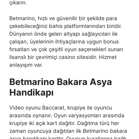
çıkarın.
Betmarino, hızlı ve güvenilir bir şekilde para
çekebileceğiniz bahis platformlarından biridir.
Dünyanın önde gelen altyapı sağlayıcıları ile
çalışan, üyelerinin ihtiyaçlarına uygun bonus
fırsatları ve çok çeşitli oyun seçenekleri sunan
lisanslı bir çevrimiçi casino sitesidir. Hizmet
anlayışım var.
Betmarino Bakara Asya
Handikapı
Video oyunu Baccarat, krupiye ile oyuncu
arasında oynanır. Oyun varyasyonları arasında
krupiye iki açık kart dağıtır. Dağıtma türü her
zaman oyuncuya dağıtılan ilk
Betmarino bakara
asya handikapı
karttır. Oyunun kurallarına bağlı