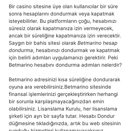
Bir casino sitesine üye olan kullanıcılar bir süre
sonra hesaplarını dondurmak veya kapatmak
isteyebilirler. Bu platformların çoğu, hesabınızı
süresiz olarak kapatmanıza izin vermeyecek,
ancak bir süreliğine kapatmanıza izin verecektir.
Saygın bir bahis sitesi olarak
Betmarino hesap
dondurma
, hesabınızı dondurmak ve kapatmak
için belirli adımları uygulamanızı gerektirir. Peki
Betmarino hesabını dondurma adımları nelerdir?
Betmarino adresinizi kısa süreliğine dondurarak
oyuna ara verebilirsiniz.Betmarino sitesinde
finansal işlemlerinizi gerçekleştirirken herhangi
bir sorunla karşılaşmayacağınızdan emin
olabilirsiniz. Lisanslama Kurulu, her lisanslama
şirketi için ayrı bir sayfa tutar. Hesabı Dondur
düğmesine tıkladığınızda, artık bu web sitesinin
sunduğu hizmetleri kullanamayacaksınız.