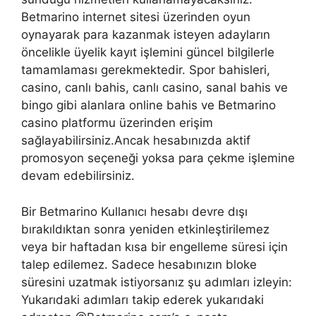
Betmarino internet sitesi üzerinden oyun
oynayarak para kazanmak isteyen adayların
öncelikle üyelik kayıt işlemini güncel bilgilerle
tamamlaması gerekmektedir. Spor bahisleri,
casino, canlı bahis, canlı casino, sanal bahis ve
bingo gibi alanlara online bahis ve Betmarino
casino platformu üzerinden erişim
sağlayabilirsiniz.Ancak hesabınızda aktif
promosyon seçeneği yoksa para çekme işlemine
devam edebilirsiniz.
Bir Betmarino Kullanıcı hesabı devre dışı
bırakıldıktan sonra yeniden etkinleştirilemez
veya bir haftadan kısa bir engelleme süresi için
talep edilemez. Sadece hesabınızın bloke
süresini uzatmak istiyorsanız şu adımları izleyin:
Yukarıdaki adımları takip ederek yukarıdaki