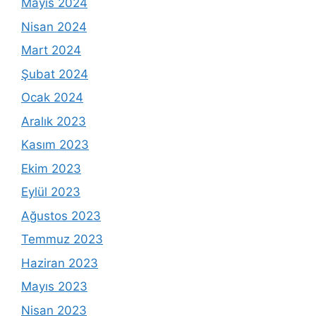
Mayıs 2024
Nisan 2024
Mart 2024
Şubat 2024
Ocak 2024
Aralık 2023
Kasım 2023
Ekim 2023
Eylül 2023
Ağustos 2023
Temmuz 2023
Haziran 2023
Mayıs 2023
Nisan 2023